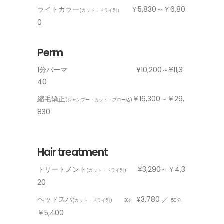
ライトカラー
￥5,830～￥6,80
(カット・ドライ別）
0
Perm
1分パーマ ¥10,200～¥11,3
40
縮毛矯正
￥16,300～￥29,
(シャンプー・カット・ブロー込)
830
Hair treatment
トリートメント
¥3,290～￥4,3
(カット・ドライ別)
20
ヘッドスパ
¥3,780 ／
(カット・ドライ別)
50分
30分
￥5,400